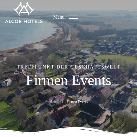
Menu
TREFFPUNKT DER GESCHÄFTSWELT
Firmen Events
Home
Firmen Events