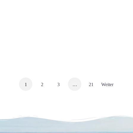
Alcor Hotels
06/03/2025
Ferienwohnungen mit Meerblick an der
Ostsee | Urlaub im Ferienhaus
Die Ostsee ist ein wahres Paradies für alle, die sich nach
einer Auszeit…
1
2
3
…
21
Weiter