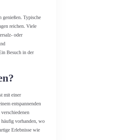
n genießen. Typische
gen reichen. Viele
rsalz- oder
ind
Ein Besuch in der
en?
t mit einer
 einem entspannenden
t verschiedenen
 häufig vorhanden, wo
rtige Erlebnisse wie