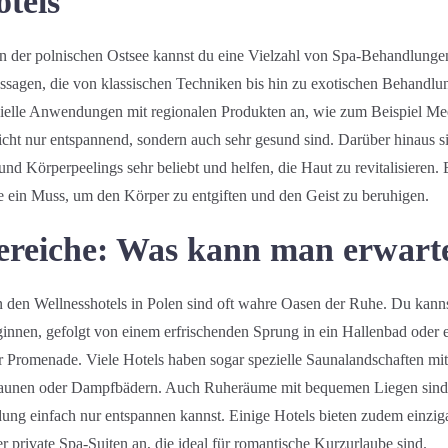
tels
an der polnischen Ostsee kannst du eine Vielzahl von Spa-Behandlunge
gen, die von klassischen Techniken bis hin zu exotischen Behandlun
zielle Anwendungen mit regionalen Produkten an, wie zum Beispiel Mee
cht nur entspannend, sondern auch sehr gesund sind. Darüber hinaus s
d Körperpeelings sehr beliebt und helfen, die Haut zu revitalisieren. 
te ein Muss, um den Körper zu entgiften und den Geist zu beruhigen.
ereiche: Was kann man erwart
n den Wellnesshotels in Polen sind oft wahre Oasen der Ruhe. Du kanns
nnen, gefolgt von einem erfrischenden Sprung in ein Hallenbad oder
r Promenade. Viele Hotels haben sogar spezielle Saunalandschaften mi
aunen oder Dampfbädern. Auch Ruheräume mit bequemen Liegen sind
ng einfach nur entspannen kannst. Einige Hotels bieten zudem einziga
 private Spa-Suiten an, die ideal für romantische Kurzurlaube sind.