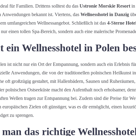
deal für Familien. Drittens solltest du das
Ustronie Morskie Resort
in
n Anwendungen bekannt ist. Viertens, das
Wellnesshotel in Danzig
übe
nem umfangreichen Wellnessangebot. Schließlich ist das
4-Sterne Hote
ht nur einen tollen Spa-Bereich, sondern auch eine malerische Promenade
 ein Wellnesshotel in Polen be
len ist nicht nur ein Ort der Entspannung, sondern auch ein Erlebnis für
ezielle Anwendungen, die von der traditionellen polnischen Heilkunst i
che oft großzügig gestaltet, mit Hallenbädern, Saunen und Ruheräumen
er polnischen Ostseeküste macht den Aufenthalt noch erholsamer, denn 
ften Wellen tragen zur Entspannung bei. Zudem sind die Preise für Wel
 europäischen Zielen oft günstiger, was es dir ermöglicht, einen luxuri
dget zu sprengen.
Anreise
 man das richtige Wellnesshote