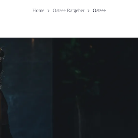
Home
Ostsee Ratgeber
Ostsee