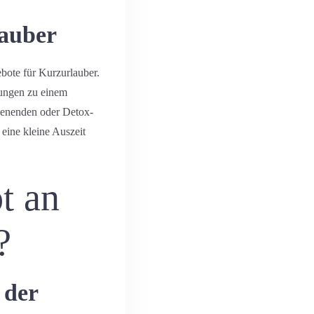
lauber
bote für Kurzurlauber.
ungen zu einem
henenden oder Detox-
 eine kleine Auszeit
t an
?
 der