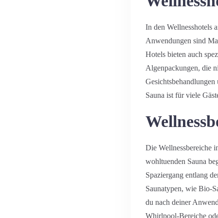
Wellnessho
In den Wellnesshotels 
Anwendungen sind Massa
Hotels bieten auch spe
Algenpackungen, die ni
Gesichtsbehandlungen un
Sauna ist für viele Gäs
Wellnessb
Die Wellnessbereiche i
wohltuenden Sauna begi
Spaziergang entlang de
Saunatypen, wie Bio-S
du nach deiner Anwendu
Whirlpool-Bereiche oder