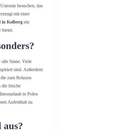
 Ustronie besuchen, das
rzeugt mit einer
l in Kolberg
ein
 bietet.
sonders?
 alle Sinne. Viele
nspiriert sind. Außerdem
, die zum Relaxen
die frische
lnessurlaub in Polen
ösen Aufenthalt zu
l aus?