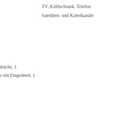
TV, Kühlschrank, Telefon
Satelliten- und Kabelkanäle
Abreise
Erwachsene
Kinder
uküche, 1
Suche
 mit Etagenbett, 1